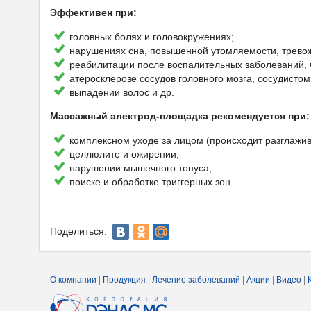
Эффективен при:
головных болях и головокружениях;
нарушениях сна, повышенной утомляемости, трево
реабилитации после воспалительных заболеваний, 
атеросклерозе сосудов головного мозга, сосудисто
выпадении волос и др.
Массажный электрод-площадка рекомендуется при:
комплексном уходе за лицом (происходит разглажив
целлюлите и ожирении;
нарушении мышечного тонуса;
поиске и обработке триггерных зон.
Поделиться:
О компании
|
Продукция
|
Лечение заболеваний
|
Акции
|
Видео
|