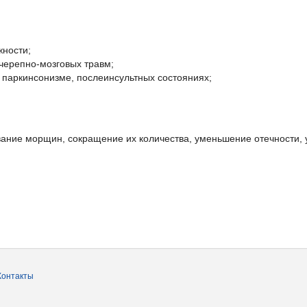
жности;
черепно-мозговых травм;
м паркинсонизме, послеинсультных состояниях;
ание морщин, сокращение их количества, уменьшение отечности, у
Контакты