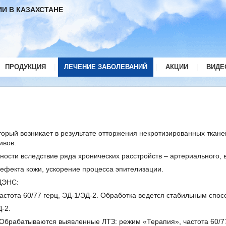
И В КАЗАХСТАНЕ
|
|
|
ПРОДУКЦИЯ
ЛЕЧЕНИЕ ЗАБОЛЕВАНИЙ
АКЦИИ
ВИДЕ
орый возникает в результате отторжения некротизированных тканей
ивов.
ности вследствие ряда хронических расстройств – артериального,
фекта кожи, ускорение процесса эпителизации.
ДЭНС:
стота 60/77 герц, ЭД-1/ЭД-2. Обработка ведется стабильным спосо
-2.
 Обрабатываются выявленные ЛТЗ: режим «Терапия», частота 60/77 