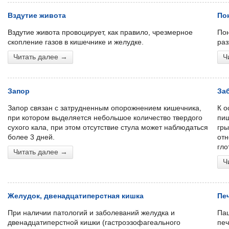
Вздутие живота
По
Вздутие живота провоцирует, как правило, чрезмерное
Пон
скопление газов в кишечнике и желудке.
раз
Читать далее →
Ч
Запор
За
Запор связан с затрудненным опорожнением кишечника,
К о
при котором выделяется небольшое количество твердого
пищ
сухого кала, при этом отсутствие стула может наблюдаться
гры
более 3 дней.
отн
гло
Читать далее →
Ч
Желудок, двенадцатиперстная кишка
Пе
При наличии патологий и заболеваний желудка и
Пац
двенадцатиперстной кишки (гастроэзофагеального
печ