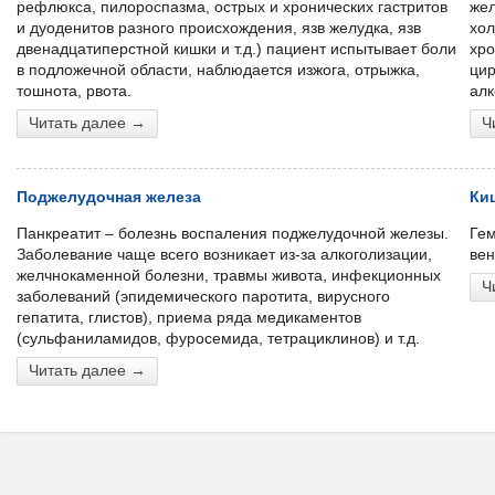
рефлюкса, пилороспазма, острых и хронических гастритов
жел
и дуоденитов разного происхождения, язв желудка, язв
хол
двенадцатиперстной кишки и т.д.) пациент испытывает боли
хро
в подложечной области, наблюдается изжога, отрыжка,
цир
тошнота, рвота.
алк
Читать далее →
Ч
Поджелудочная железа
Ки
Панкреатит – болезнь воспаления поджелудочной железы.
Гем
Заболевание чаще всего возникает из-за алкоголизации,
вен
желчнокаменной болезни, травмы живота, инфекционных
Ч
заболеваний (эпидемического паротита, вирусного
гепатита, глистов), приема ряда медикаментов
(сульфаниламидов, фуросемида, тетрациклинов) и т.д.
Читать далее →